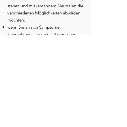
stehen und mit jemandem Neutralen die
verschiedenen Möglichkeiten abwägen
möchten.
wenn Sie an sich Symptome
wahrnehmen, die sie nicht einordnen
können
wenn sie an ihrem Leben etwas ändern
möchten
Kontaktieren sie uns
Kontakt